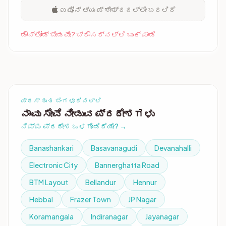
ಐಫೋನ್ ಆ್ಯಪ್ ಶೀಘ್ರದಲ್ಲೇ ಬರಲಿದೆ
ಡೌನ್‌ಲೋಡ್ ಬೇಡವೇ? ಬ್ರೌಸರ್‌ನಲ್ಲಿ ಬುಕ್ ಮಾಡಿ
ಪ್ರಸ್ತುತ ಬೆಂಗಳೂರಿನಲ್ಲಿ
ನಾವು ಸೇವೆ ನೀಡುವ ಪ್ರದೇಶಗಳು
ನಿಮ್ಮ ಪ್ರದೇಶ ಒಳಗೊಂಡಿದೆಯೇ? →
Banashankari
Basavanagudi
Devanahalli
Electronic City
Bannerghatta Road
BTM Layout
Bellandur
Hennur
Hebbal
Frazer Town
JP Nagar
Koramangala
Indiranagar
Jayanagar