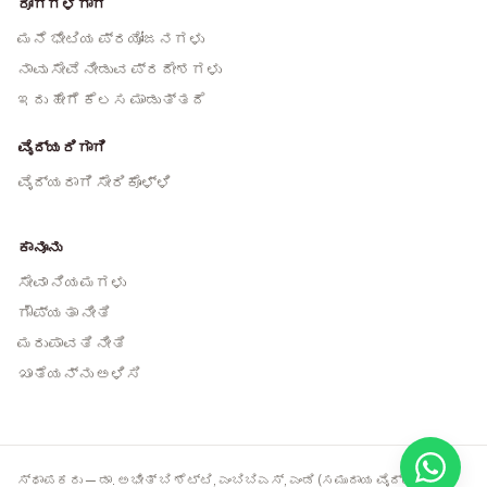
ರೋಗಿಗಳಿಗಾಗಿ
ಮನೆ ಭೇಟಿಯ ಪ್ರಯೋಜನಗಳು
ನಾವು ಸೇವೆ ನೀಡುವ ಪ್ರದೇಶಗಳು
ಇದು ಹೇಗೆ ಕೆಲಸ ಮಾಡುತ್ತದೆ
ವೈದ್ಯರಿಗಾಗಿ
ವೈದ್ಯರಾಗಿ ಸೇರಿಕೊಳ್ಳಿ
ಕಾನೂನು
ಸೇವಾ ನಿಯಮಗಳು
ಗೌಪ್ಯತಾ ನೀತಿ
ಮರುಪಾವತಿ ನೀತಿ
ಖಾತೆಯನ್ನು ಅಳಿಸಿ
ಸ್ಥಾಪಕರು — ಡಾ. ಅಭೀತ್ ಬಿ ಶೆಟ್ಟಿ, ಎಂಬಿಬಿಎಸ್, ಎಂಡಿ (ಸಮುದಾಯ ವೈದ್ಯಕೀಯ),