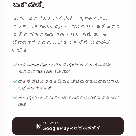
ಬುಕ್ ಮಾಡಿ.
ನಿಮ್ಮ ಹತ್ತಿರದ ಪರಿಶೀಲಿತ ವೈದ್ಯರನ್ನು
ಹುಡುಕಿ, ಬುಕ್ ಮಾಡುವ ಮೊದಲು ಪ್ರತಿ ಅರ್ಹತೆಯನ್ನು
ನೋಡಿ, ಮತ್ತು ನಿಮ್ಮ ಔಷಧ ಚೀಟಿ ಹಾಗೂ ಭೇಟಿಯ
ಟಿಪ್ಪಣಿಗಳನ್ನು ಒಂದೇ ಕಡೆ ಇರಿಸಿ. ಡೌನ್‌ಲೋಡ್
ಉಚಿತ.
ಬುಕ್ ಮಾಡುವ ಮೊದಲು ಪ್ರತಿ ವೈದ್ಯರ ಪದವಿ ಮತ್ತು
ಕೌನ್ಸಿಲ್ ನೋಂದಣಿಯನ್ನು ನೋಡಿ
ಪ್ರತಿ ಭೇಟಿಯ ನಂತರ ಔಷಧ ಚೀಟಿ ಮತ್ತು ಟಿಪ್ಪಣಿಗಳು
ಉಳಿಸಲಾಗುತ್ತವೆ
ಅದೇ ವೈದ್ಯರನ್ನು ಕೆಲವೇ ಟ್ಯಾಪ್‌ಗಳಲ್ಲಿ ಮತ್ತೆ ಬುಕ್
ಮಾಡಿ
ANDROID
Google Play ನಲ್ಲಿ ಪಡೆಯಿರಿ