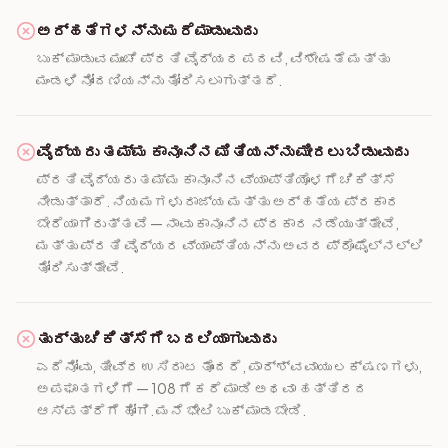
ಅರ್ಹತೆಗಳನ್ನು ಮರೆಮಾಡುವುದು
ಬುಕ್ ಮಾಡುವ ಮುಂಚೆ ಪ್ರತಿ ವೈದ್ಯರ ಪದವಿ, ವಿಶೇಷತೆ ಮತ್ತು
ಮಂಡಳಿ ನೋಂದಣಿಯನ್ನು ತೋರಿಸಲಾಗುತ್ತದೆ.
ವೈದ್ಯರು ತಮ್ಮ ಕಾನೂನಿನ ಮಿತಿಯನ್ನು ಮೀರಲು ಬಿಡುವುದು
ಪ್ರತಿ ವೈದ್ಯರು ತಮ್ಮ ಕಾನೂನಿನ ವ್ಯಾಪ್ತಿಯೊಳಗೆ ಚಿಕಿತ್ಸೆ
ನೀಡುತ್ತಾರೆ. ನಿಯಮಗಳು ರಾಜ್ಯ ಮತ್ತು ಅರ್ಹತೆಯ ಪ್ರಕಾರ
ಬೇರೆಯಾಗಿರುತ್ತವೆ — ನಾವು ಕಾನೂನಿನ ಪ್ರಕಾರ ನಡೆಯುತ್ತೇವೆ,
ಮತ್ತು ಪ್ರತಿ ವೈದ್ಯರ ವ್ಯಾಪ್ತಿಯನ್ನು ಅವರ ಪ್ರೊಫೈಲ್‌ನಲ್ಲಿ
ತೋರಿಸುತ್ತೇವೆ.
ತುರ್ತು ಚಿಕಿತ್ಸೆಗೆ ಬದಲಿಯಾಗುವುದು
ಎದೆನೋವು, ತೀವ್ರ ಉಸಿರಾಟ ತೊಂದರೆ, ಪಾರ್ಶ್ವವಾಯು ಲಕ್ಷಣಗಳು,
ಅಪಘಾತಗಳಿಗೆ — 108 ಗೆ ಕರೆ ಮಾಡಿ ಅಥವಾ ಹತ್ತಿರದ
ಆಸ್ಪತ್ರೆಗೆ ಹೋಗಿ. ಮನೆ ಭೇಟಿ ಬುಕ್ ಮಾಡಬೇಡಿ.