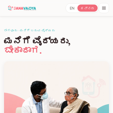
EN
ಕನ್ನಡ
ಬೆಂಗಳೂರು · ಮನೆಗೆ ಬರುವ ವೈದ್ಯರು
ಮನೆಗೆ ವೈದ್ಯರು,
ಬೇಕಾದಾಗ.