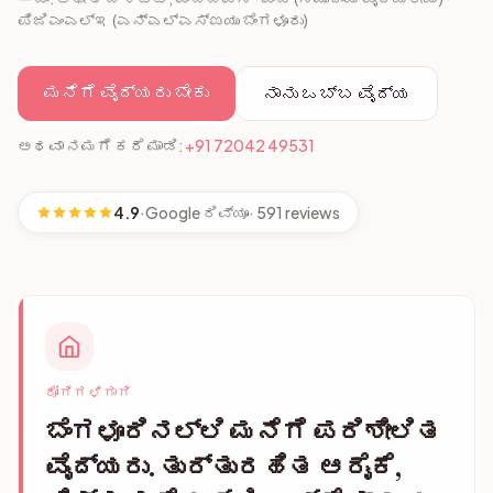
ಪಿಜಿಎಂಎಲ್‌ಇ (ಎನ್‌ಎಲ್‌ಎಸ್‌ಐಯು ಬೆಂಗಳೂರು)
ಮನೆಗೆ ವೈದ್ಯರು ಬೇಕು
ನಾನು ಒಬ್ಬ ವೈದ್ಯ
ಅಥವಾ ನಮಗೆ ಕರೆ ಮಾಡಿ:
+91 72042 49531
4.9
·
Google ರಿವ್ಯೂ
· 591 reviews
ರೋಗಿಗಳಿಗಾಗಿ
ಬೆಂಗಳೂರಿನಲ್ಲಿ ಮನೆಗೆ ಪರಿಶೀಲಿತ
ವೈದ್ಯರು. ತುರ್ತುರಹಿತ ಆರೈಕೆ,