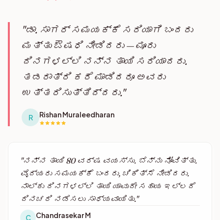
"ಡಾ. ಸಾಗರ್ ಸಮಯಕ್ಕೆ ಸರಿಯಾಗಿ ಬಂದರು
ಮತ್ತು ಔಷಧಿ ನೀಡಿದರು — ಮೂರು
ದಿನಗಳಲ್ಲಿ ನನ್ನ ತಾಯಿ ಸರಿಯಾದರು.
ತಡರಾತ್ರಿ ಕರೆ ಮಾಡಿದರೂ ಅವರು
ಉತ್ತರಿಸುತ್ತಿದ್ದರು."
Rishan Muraleedharan
R
"ನನ್ನ ತಾಯಿ 80 ವರ್ಷ ವಯಸ್ಸು. ಬೆನ್ನು ನೋವಿತ್ತು.
ವೈದ್ಯರು ಸಮಯಕ್ಕೆ ಬಂದರು, ಚಿಕಿತ್ಸೆ ನೀಡಿದರು.
ನಾಲ್ಕು ದಿನಗಳಲ್ಲಿ ತಾಯಿ ಯಾವುದೇ ಸಹಾಯ ಇಲ್ಲದೆ
ದಿನಚರಿ ನಡೆಸಲು ಸಾಧ್ಯವಾಯಿತು."
Chandrasekar M
C