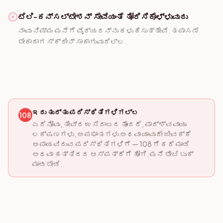
ಟೆಲಿ-ಕನ್ಸಲ್ಟೇಶನ್ ಸೇವೆಯಂತೆ ತೋರಿಸಿಕೊಳ್ಳುವುದು
ನಾವು ನಿಮ್ಮ ಮನೆಗೆ ವೈದ್ಯರನ್ನು ಕಳುಹಿಸುತ್ತೇವೆ. ತಪಾಸಣೆ
ಬೇಕಾದಾಗ ಸ್ಕ್ರೀನ್ ಸಾಕಾಗುವುದಿಲ್ಲ.
ಇದು ತುರ್ತು ಪರಿಸ್ಥಿತಿಗಳಿಗಲ್ಲ
108
ಎದೆನೋವು, ತೀವ್ರ ಉಸಿರಾಟದ ತೊಂದರೆ, ಪಾರ್ಶ್ವವಾಯು
ಲಕ್ಷಣಗಳು, ಅಪಘಾತಗಳು ಅಥವಾ ಯಾವುದೇ ಜೀವಕ್ಕೆ
ಅಪಾಯವಿರುವ ಪರಿಸ್ಥಿತಿಗಳಿಗೆ — 108 ಗೆ ಕರೆ ಮಾಡಿ
ಅಥವಾ ಹತ್ತಿರದ ಆಸ್ಪತ್ರೆಗೆ ಹೋಗಿ. ಮನೆ ಭೇಟಿ ಬುಕ್
ಮಾಡಬೇಡಿ.