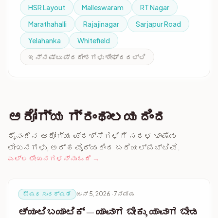
HSR Layout
Malleswaram
RT Nagar
Marathahalli
Rajajinagar
Sarjapur Road
Yelahanka
Whitefield
ಇನ್ನಷ್ಟು ಪ್ರದೇಶಗಳು ಶೀಘ್ರದಲ್ಲಿ
ಆರೋಗ್ಯ ಗ್ರಂಥಾಲಯದಿಂದ
ದೈನಂದಿನ ಆರೋಗ್ಯ ಪ್ರಶ್ನೆಗಳಿಗೆ ಸರಳ ಭಾಷೆಯ
ಲೇಖನಗಳು, ಅರ್ಹ ವೈದ್ಯರಿಂದ ಬರೆಯಲ್ಪಟ್ಟಿವೆ.
ಎಲ್ಲ ಲೇಖನಗಳನ್ನು ಓದಿ →
ಔಷಧ ಸುರಕ್ಷತೆ
ಜೂನ್ 5, 2026 · 7ನಿಮಿಷ
ಆ್ಯಂಟಿಬಯಾಟಿಕ್ — ಯಾವಾಗ ಬೇಕು, ಯಾವಾಗ ಬೇಡ