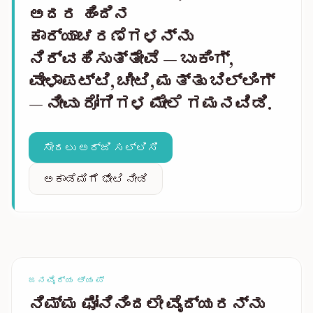
ಅದರ ಹಿಂದಿನ
ಕಾರ್ಯಾಚರಣೆಗಳನ್ನು
ನಿರ್ವಹಿಸುತ್ತೇವೆ — ಬುಕಿಂಗ್,
ವೇಳಾಪಟ್ಟಿ, ಚೀಟಿ, ಮತ್ತು ಬಿಲ್ಲಿಂಗ್
— ನೀವು ರೋಗಿಗಳ ಮೇಲೆ ಗಮನವಿಡಿ.
ಸೇರಲು ಅರ್ಜಿ ಸಲ್ಲಿಸಿ
ಅಕಾಡೆಮಿಗೆ ಭೇಟಿ ನೀಡಿ
ಜನವೈದ್ಯ ಆ್ಯಪ್
ನಿಮ್ಮ ಫೋನಿನಿಂದಲೇ ವೈದ್ಯರನ್ನು