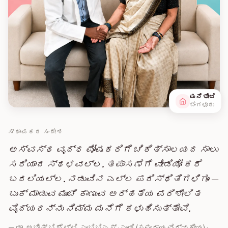
ಮನೆ ಭೇಟಿ
ಬೆಂಗಳೂರು
ಸ್ಥಾಪಕರ ಸಂದೇಶ
ಅಸ್ವಸ್ಥ ವೃದ್ಧ ಪೋಷಕರಿಗೆ ಚಿಕಿತ್ಸಾಲಯದ ಸಾಲು
ಸರಿಯಾದ ಸ್ಥಳವಲ್ಲ. ತಪಾಸಣೆಗೆ ವೀಡಿಯೋ ಕರೆ
ಬದಲಿಯಲ್ಲ. ನಡುವಿನ ಎಲ್ಲ ಪರಿಸ್ಥಿತಿಗಳಿಗೂ —
ಬುಕ್ ಮಾಡುವ ಮುಂಚೆ ಕಾಣುವ ಅರ್ಹತೆಯ ಪರಿಶೀಲಿತ
ವೈದ್ಯರನ್ನು ನಿಮ್ಮ ಮನೆಗೆ ಕಳುಹಿಸುತ್ತೇವೆ.
— ಡಾ. ಅಭೀತ್ ಬಿ ಶೆಟ್ಟಿ, ಎಂಬಿಬಿಎಸ್ · ಎಂಡಿ (ಸಮುದಾಯ ವೈದ್ಯಕೀಯ) ·