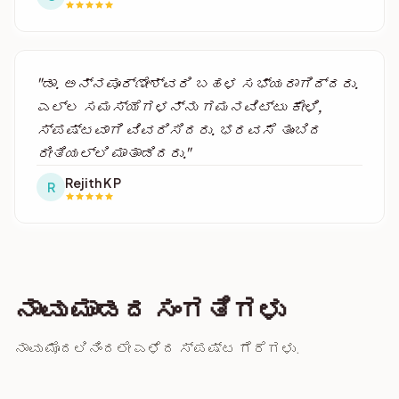
"ಡಾ. ಅನ್ನಪೂರ್ಣೇಶ್ವರಿ ಬಹಳ ಸಭ್ಯರಾಗಿದ್ದರು.
ಎಲ್ಲ ಸಮಸ್ಯೆಗಳನ್ನು ಗಮನವಿಟ್ಟು ಕೇಳಿ,
ಸ್ಪಷ್ಟವಾಗಿ ವಿವರಿಸಿದರು. ಭರವಸೆ ತುಂಬಿದ
ರೀತಿಯಲ್ಲಿ ಮಾತಾಡಿದರು."
Rejith K P
R
ನಾವು ಮಾಡದ ಸಂಗತಿಗಳು
ನಾವು ಮೊದಲಿನಿಂದಲೇ ಎಳೆದ ಸ್ಪಷ್ಟ ಗೆರೆಗಳು.