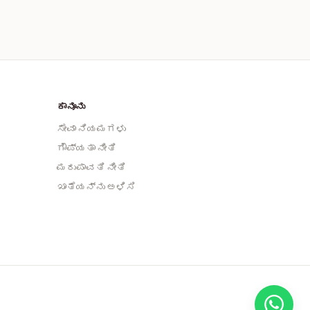
ಕಾನೂನು
ಸೇವಾ ನಿಯಮಗಳು
ಗೌಪ್ಯತಾ ನೀತಿ
ಮರುಪಾವತಿ ನೀತಿ
ಖಾತೆಯನ್ನು ಅಳಿಸಿ