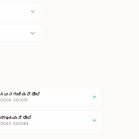
ಸವನಗುಡಿ ಮನೆ ಭೇಟಿ
0004 · 560019
ಣ್ಣೂರು ಮನೆ ಭೇಟಿ
0043 · 560084