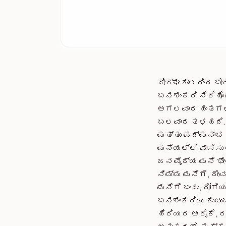
ದೀರ್ಘಕಾಲದಿಂದ ಬೇ
ಬನಶಂಕರಿ ನೆರೆಹೊರ
ಅಗಲವಾದ ಹಂತಗಳು, 
ಬಲವಾದ ತಳಹದಿ. ಬ
ಮತ್ತು ಪದ್ಮನಾಭ 
ಮನೆಯಲ್ಲಿ ವಾಸಿಸು
ಜನವೈದ್ಯ ಮನೆ ಭೇಟ
ನಿಮ್ಮ ಮನೆಗೆ, ದೇವ
ಮನೆಗೆ ಬಂದು, ರೋಗ
ಬನಶಂಕರಿಯ ಕುಟುಂಬ
ಹಿರಿಯರ ಆರೈಕೆ, 