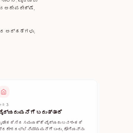
ಶೀಲನೆ. ವೈದ್ಯರು
ವ ಅದೇ ಪರೀಕ್ಷೆ,
ವರ ಅರ್ಹತೆಗಳು,
ಂತ 3
ವೈದ್ಯರು ಮನೆಗೆ ಬರುತ್ತಾರೆ
ದೃಢೀಕರಿಸಿದ ಸಮಯಕ್ಕೆ ವೈದ್ಯರು ಬನಶಂಕರಿ
್ರದೇಶದಲ್ಲಿ ನಿಮ್ಮ ಮನೆಗೆ ಬಂದು, ರೋಗಿಯನ್ನು