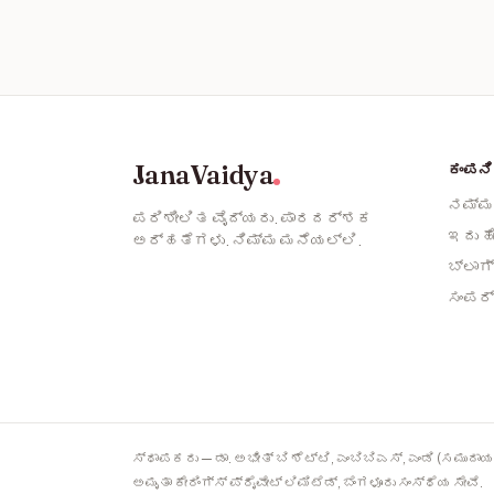
JanaVaidya
ಕಂಪನಿ
ನಮ್ಮ
ಪರಿಶೀಲಿತ ವೈದ್ಯರು. ಪಾರದರ್ಶಕ
ಇದು ಹ
ಅರ್ಹತೆಗಳು. ನಿಮ್ಮ ಮನೆಯಲ್ಲಿ.
ಬ್ಲಾಗ್
ಸಂಪರ್
ಸ್ಥಾಪಕರು — ಡಾ. ಅಭೀತ್ ಬಿ ಶೆಟ್ಟಿ, ಎಂಬಿಬಿಎಸ್, ಎಂಡಿ (ಸಮುದಾಯ
ಅಮೃತಾ ಕೇರಿಂಗ್ಸ್ ಪ್ರೈವೇಟ್ ಲಿಮಿಟೆಡ್, ಬೆಂಗಳೂರು ಸಂಸ್ಥೆಯ ಸೇವೆ.