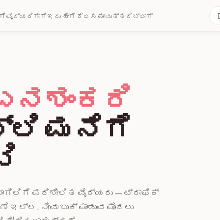
ಗಿ
ವೈದ್ಯರಿಗಾಗಿ
ಇದು ಹೇಗೆ ಕೆಲಸ ಮಾಡುತ್ತದೆ
ಬ್ಲಾಗ್
ಬನಶಂಕರಿ
ಲಿ ಮನೆಗೆ
ಟಿ
ಿಲಿಗೆ ಪರಿಶೀಲಿತ ವೈದ್ಯರು — ಟ್ರಾಫಿಕ್
ಣೆ ಇಲ್ಲ. ನೀವು ಬುಕ್ ಮಾಡುವ ಮೊದಲು