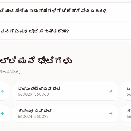
ಲಿ ಯಾವ ರೀತಿಯ ಸಮಸ್ಯೆಗಳಿಗೆ ಚಿಕಿತ್ಸೆ ನೀಡಬಹುದು?
 ನನಗೆ ಔಷಧ ಚೀಟಿ ಸಿಗುತ್ತದೆಯೇ?
ಲಿ ಮನೆ ಭೇಟಿಗಳು
ೀಡುತ್ತೇವೆ.
ಬಿಟಿಎಂ ಲೇಔಟ್ ಮನೆ ಭೇಟಿ
ಬ
560029 · 560068
56
ಹೆಬ್ಬಾಳ ಮನೆ ಭೇಟಿ
ಹೆ
560024 · 560092
56