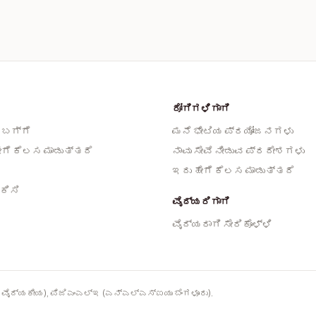
ರೋಗಿಗಳಿಗಾಗಿ
 ಬಗ್ಗೆ
ಮನೆ ಭೇಟಿಯ ಪ್ರಯೋಜನಗಳು
ೇಗೆ ಕೆಲಸ ಮಾಡುತ್ತದೆ
ನಾವು ಸೇವೆ ನೀಡುವ ಪ್ರದೇಶಗಳು
ಇದು ಹೇಗೆ ಕೆಲಸ ಮಾಡುತ್ತದೆ
ಕಿಸಿ
ವೈದ್ಯರಿಗಾಗಿ
ವೈದ್ಯರಾಗಿ ಸೇರಿಕೊಳ್ಳಿ
 ವೈದ್ಯಕೀಯ), ಪಿಜಿಎಂಎಲ್‌ಇ (ಎನ್‌ಎಲ್‌ಎಸ್‌ಐಯು ಬೆಂಗಳೂರು).