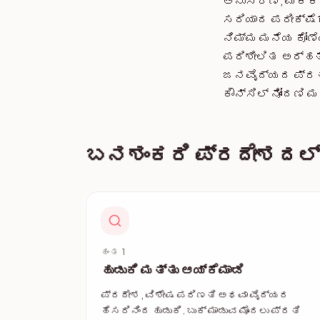
ಅನುಸರಣೆ, ಮಕ್ಕಳ
ಸರಿಯಾದ ಪರೀಕ್ಷೆಗ
ನಿಮ್ಮ ಮನೆಯ ಕೋಣೆ
ಪರಿಶೀಲಿತ ಅರ್ಹತ
ಜನವೈದ್ಯದ ಪ್ರತಿ
ಕೌನ್ಸಿಲ್ ನೋಂದಣಿ
ಬನಶಂಕರಿ ಪ್ರದೇಶದಲ್ಲಿ 
ಹಂತ 1
ಹುಡುಕಿ ಮತ್ತು ಆಯ್ಕೆಮಾಡಿ
ಪ್ರದೇಶ, ವಿಶೇಷ ಪರಿಣತಿ ಅಥವಾ ವೈದ್ಯರ
ಹೆಸರಿನಿಂದ ಹುಡುಕಿ. ಬುಕ್ ಮಾಡುವ ಮೊದಲು ಪ್ರತಿ