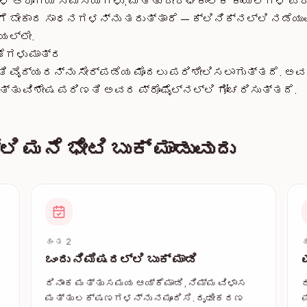
 ಆರೋಗ್ಯ ಸಮಸ್ಯೆಗಳು, ಮತ್ತು ದೀರ್ಘಕಾಲಿಕ ಕಾಯಿಲೆಗಳ ಪರಿ
ೆ ಬೇಕಾದ ಸಾಧನಗಳನ್ನು ತರುತ್ತಾರೆ — ಕ್ಲಿನಿಕ್‌ನಲ್ಲಿ ನಡೆಯು
ಯಲ್ಲೇ.
ೆಗಳು ಮಾತ್ರ
 ವೈದ್ಯರನ್ನು ಸೇರ್ಪಡೆಯ ಮೊದಲು ಪರಿಶೀಲಿಸಲಾಗುತ್ತದೆ. ಅ
 ಮತ್ತು ವಿಶೇಷ ಪರಿಣತಿ ಅವರ ಪ್ರೊಫೈಲ್‌ನಲ್ಲಿ ಗೋಚರಿಸುತ್ತದೆ.
ಮನೆ ಭೇಟಿ ಬುಕ್ ಮಾಡುವುದು
ಹಂತ 2
ಹ
ಒಂದು ನಿಮಿಷದಲ್ಲಿ ಬುಕ್ ಮಾಡಿ
ದಿನಾಂಕ ಮತ್ತು ಸಮಯ ಆಯ್ಕೆಮಾಡಿ, ನಿಮ್ಮ ವಿಳಾಸ
ಮತ್ತು ಲಕ್ಷಣಗಳನ್ನು ನಮೂದಿಸಿ. ದೃಢೀಕರಣ
ಪ