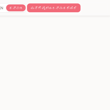
EN
ಕನ್ನಡ
ಮನೆಗೆ ವೈದ್ಯರನ್ನು ಕರೆಯಿರಿ