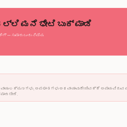
ಲಿ ಮನೆ ಭೇಟಿ ಬುಕ್ ಮಾಡಿ
ಿಂಗ್ — ಸುಮಾರು ಒಂದು ನಿಮಿಷ
್ವವಾಯು ಲಕ್ಷಣಗಳು, ಅಪಘಾತಗಳು ಅಥವಾ ಯಾವುದೇ ಜೀವಕ್ಕೆ ಅಪಾಯವಿರುವ ಪರ
 ಮಾಡಬೇಡಿ.