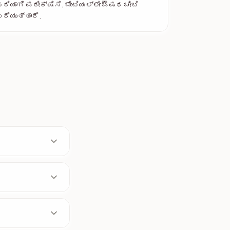
ರಿಯಾಗಿ ಪರೀಕ್ಷಿಸಿ, ಭೇಟಿಯಲ್ಲೇ ಔಷಧ ಚೀಟಿ
ರೆಯುತ್ತಾರೆ.