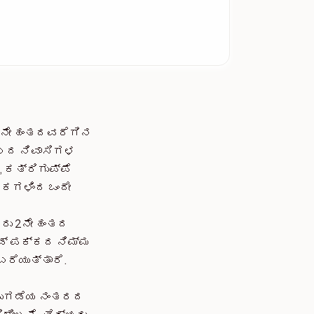
 6ನೇ ಹಂತದವರೆಗಿನ
ಕಾಲದ ನಿವಾಸಿಗಳ
 ಕತ್ರಿಗುಪ್ಪೆ
ಕಗಳಿಂದ ಒಂದೇ
ರು 2ನೇ ಹಂತದ
ರೋಡ್ ಪಕ್ಕದ ನಿಮ್ಮ
ಬರೆಯುತ್ತಾರೆ.
ಿಡುಗಡೆಯ ನಂತರದ