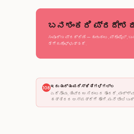
ಬನಶಂಕರಿ ಪ್ರದೇಶದಲ್
ಸಂಪೂರ್ಣ ಪ್ರಕ್ರಿಯೆ — ಹುಡುಕಾಟ, ಪ್ರೊಫೈಲ್, ಬುಕ
ತೆಗೆದುಕೊಳ್ಳುತ್ತದೆ.
ಇದು ತುರ್ತು ಪರಿಸ್ಥಿತಿಗಳಿಗಲ್ಲ
108
ಎದೆನೋವು, ತೀವ್ರ ಉಸಿರಾಟದ ತೊಂದರೆ, ಪಾರ್ಶ
ಹತ್ತಿರದ ಆಸ್ಪತ್ರೆಗೆ ಹೋಗಿ. ಮನೆ ಭೇಟಿ ಬುಕ್