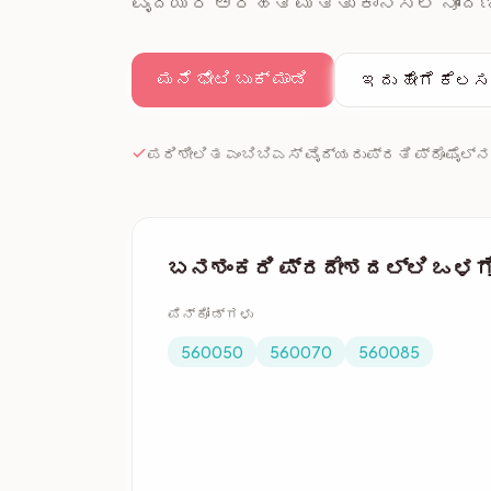
ವೈದ್ಯರ ಅರ್ಹತೆ ಮತ್ತು ಕೌನ್ಸಿಲ್ ನೋಂದಣ
ಮನೆ ಭೇಟಿ ಬುಕ್ ಮಾಡಿ
ಇದು ಹೇಗೆ ಕೆಲಸ
ಪರಿಶೀಲಿತ ಎಂಬಿಬಿಎಸ್ ವೈದ್ಯರು
ಪ್ರತಿ ಪ್ರೊಫೈಲ್‌ನ
ಬನಶಂಕರಿ ಪ್ರದೇಶದಲ್ಲಿ ಒಳಗೊಂಡ
ಪಿನ್‌ಕೋಡ್‌ಗಳು
560050
560070
560085