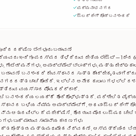
ಪದ್ಮನಾಭ ನಗರ
ಔಟರ್ ರಿಂಗ್ ರೋಡ್ ಬನಶಂಕರಿ
ರೂರಿದ ದಕ್ಷಿಣ ಬೆಂಗಳೂರು ಬಡಾವಣೆ
ೆಯವರು ಇಂದಿಗೂ ಪರಸ್ಪರ ತಿಳಿದಿರುವ ರೀತಿಯ ಲೇಔಟ್ — 1ರಿಂದ
ಗೇಟೆಡ್ ಮನೆಗಳು, ಅಪಾರ್ಟ್‌ಮೆಂಟ್ ಬ್ಲಾಕ್‌ಗಳು, ಮತ್ತು ದೀರ್ಘ
ಡಾವಣೆ ಬನಶಂಕರಿ ದೇವಸ್ಥಾನದ ಸುತ್ತ ಕೇಂದ್ರೀಕೃತವಾಗಿದ್ದು,
ನಗರದತ್ತ ಚಾಚಿಕೊಂಡಿದೆ. ಇಲ್ಲಿನ ಅನೇಕ ಕುಟುಂಬಗಳಲ್ಲಿ ದಶ
ತ್ತಿರುವ ವಯಸ್ಸಾದ ಪೋಷಕರಿದ್ದಾರೆ.
ಿ ಬನಶಂಕರಿಯ ಲಯಕ್ಕೆ ಹೊಂದಿಕೊಳ್ಳುತ್ತದೆ. ಪರಿಶೀಲಿತ ವೈದ್ಯ
ಸ್ಥಾನದ ಬಳಿಯ ನಿಮ್ಮ ಅಪಾರ್ಟ್‌ಮೆಂಟ್‌ಗೆ, ಅಥವಾ ಔಟರ್ ರಿಂಗ್ 
ಿಯನ್ನು ಆತುರವಿಲ್ಲದೆ ಪರೀಕ್ಷಿಸಿ, ಹೊರಡುವ ಮೊದಲು ಔಷಧ ಚೀಟಿ 
ಗಳು ಬುಕ್ ಮಾಡುವ ಸಾಮಾನ್ಯ ಕಾರಣಗಳು
ರಕ್ತದೊತ್ತಡ ಮತ್ತು ಮಧುಮೇಹ ನಿರ್ವಹಣೆ, ಆಸ್ಪತ್ರೆಯಿಂದ ಬ