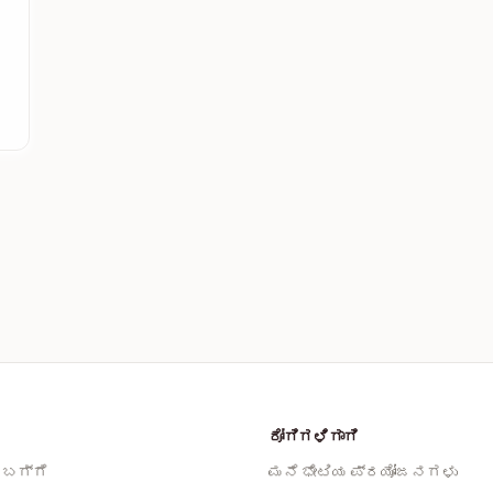
ರೋಗಿಗಳಿಗಾಗಿ
 ಬಗ್ಗೆ
ಮನೆ ಭೇಟಿಯ ಪ್ರಯೋಜನಗಳು