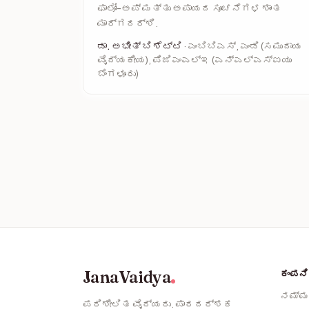
ಫಾಲೋ-ಅಪ್ ಮತ್ತು ಅಪಾಯದ ಸೂಚನೆಗಳ ಶಾಂತ
ಮಾರ್ಗದರ್ಶಿ.
ಡಾ. ಅಭೀತ್ ಬಿ ಶೆಟ್ಟಿ
· ಎಂಬಿಬಿಎಸ್, ಎಂಡಿ (ಸಮುದಾಯ
ವೈದ್ಯಕೀಯ), ಪಿಜಿಎಂಎಲ್‌ಇ (ಎನ್‌ಎಲ್‌ಎಸ್‌ಐಯು
ಬೆಂಗಳೂರು)
JanaVaidya
ಕಂಪನಿ
ನಮ್ಮ
ಪರಿಶೀಲಿತ ವೈದ್ಯರು. ಪಾರದರ್ಶಕ