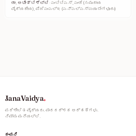
ಡಾ. ಅಭೀತ್ ಬಿ ಶೆಟ್ಟಿ
· ಎಂಬಿಬಿಎಸ್, ಎಂಡಿ (ಸಮುದಾಯ
ವೈದ್ಯಕೀಯ), ಪಿಜಿಎಂಎಲ್‌ಇ (ಎನ್‌ಎಲ್‌ಎಸ್‌ಐಯು ಬೆಂಗಳೂರು)
JanaVaidya
ಪರಿಶೀಲಿತ ವೈದ್ಯರು. ಪಾರದರ್ಶಕ ಅರ್ಹತೆಗಳು.
ನಿಮ್ಮ ಮನೆಯಲ್ಲಿ.
ಕಂಪನಿ