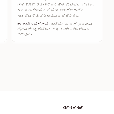
ಚಿಕಿತ್ಸೆಗೆ ಶಾಂತ ಮಾರ್ಗದರ್ಶಿ: ಮೆಟ್ಟಿಲು-ಜ್ವರ,
ರಕ್ತ ಪರೀಕ್ಷೆ ಏಕೆ ಬೇಕು, ಆ್ಯಂಟಿಬಯಾಟಿಕ್
ಸುರಕ್ಷತೆ ಮತ್ತು ಅಪಾಯದ ಚಿಹ್ನೆಗಳು.
ಡಾ. ಅಭೀತ್ ಬಿ ಶೆಟ್ಟಿ
· ಎಂಬಿಬಿಎಸ್, ಎಂಡಿ (ಸಮುದಾಯ
ವೈದ್ಯಕೀಯ), ಪಿಜಿಎಂಎಲ್‌ಇ (ಎನ್‌ಎಲ್‌ಎಸ್‌ಐಯು
ಬೆಂಗಳೂರು)
ರೋಗಿಗಳಿಗಾಗಿ